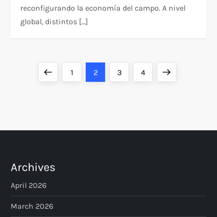
reconfigurando la economía del campo. A nivel
global, distintos […]
P
Previous
Page
Page
Page
Page
Next
1
2
3
4
o
page
page
s
t
s
Archives
p
April 2026
a
March 2026